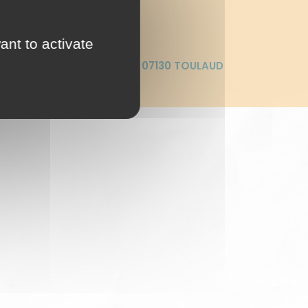
TE OU RÉSERVATION
ant to activate
310 route de la combe, 07130 TOULAUD