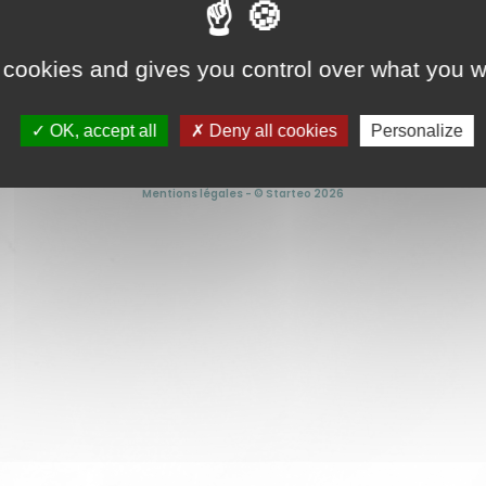
É SUR SIMPLE DEMANDE. POUR TOUTE INFORMATION, VISI
 cookies and gives you control over what you w
domainedelacombe07@gmail.com
OK, accept all
Deny all cookies
Personalize
Mentions légales
- ©
Starteo
2026